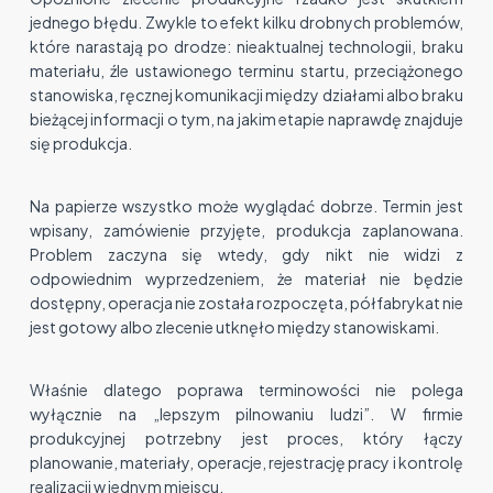
jednego błędu. Zwykle to efekt kilku drobnych problemów,
które narastają po drodze: nieaktualnej technologii, braku
materiału, źle ustawionego terminu startu, przeciążonego
stanowiska, ręcznej komunikacji między działami albo braku
bieżącej informacji o tym, na jakim etapie naprawdę znajduje
się produkcja.
Na papierze wszystko może wyglądać dobrze. Termin jest
wpisany, zamówienie przyjęte, produkcja zaplanowana.
Problem zaczyna się wtedy, gdy nikt nie widzi z
odpowiednim wyprzedzeniem, że materiał nie będzie
dostępny, operacja nie została rozpoczęta, półfabrykat nie
jest gotowy albo zlecenie utknęło między stanowiskami.
Właśnie dlatego poprawa terminowości nie polega
wyłącznie na „lepszym pilnowaniu ludzi”. W firmie
produkcyjnej potrzebny jest proces, który łączy
planowanie, materiały, operacje, rejestrację pracy i kontrolę
realizacji w jednym miejscu.