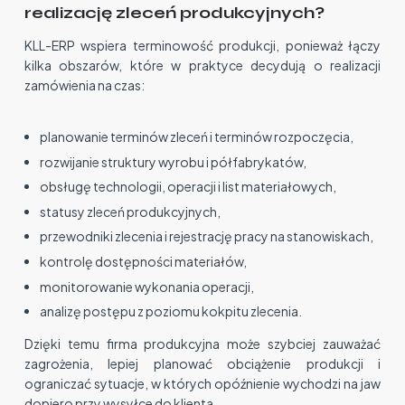
realizację zleceń produkcyjnych?
KLL-ERP wspiera terminowość produkcji, ponieważ łączy
kilka obszarów, które w praktyce decydują o realizacji
zamówienia na czas:
planowanie terminów zleceń i terminów rozpoczęcia,
rozwijanie struktury wyrobu i półfabrykatów,
obsługę technologii, operacji i list materiałowych,
statusy zleceń produkcyjnych,
przewodniki zlecenia i rejestrację pracy na stanowiskach,
kontrolę dostępności materiałów,
monitorowanie wykonania operacji,
analizę postępu z poziomu kokpitu zlecenia.
Dzięki temu firma produkcyjna może szybciej zauważać
zagrożenia, lepiej planować obciążenie produkcji i
ograniczać sytuacje, w których opóźnienie wychodzi na jaw
dopiero przy wysyłce do klienta.