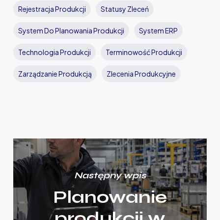
Rejestracja Produkcji
Statusy Zleceń
System Do Planowania Produkcji
System ERP
Technologia Produkcji
Terminowość Produkcji
Zarządzanie Produkcją
Zlecenia Produkcyjne
Następny wpis
Planowanie
produkcji w