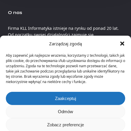
O nas
Firma KLL Informatyka istnieje na rynku od ponad 20 lat.
Od początku swojej działalności zajmuje się
dostarczaniem rozwiązań informatycznych dla
Zarządzaj zgodą
przedsiębiorstw produkcyjnych.
Aby zapewnić jak najlepsze wrażenia, korzystamy z technologii, takich jak
pliki cookie, do przechowywania i/lub uzyskiwania dostępu do informacji o
urządzeniu. Zgoda na te technologie pozwoli nam przetwarzać dane,
takie jak zachowanie podczas przeglądania lub unikalne identyfikatory na
tej stronie. Brak wyrażenia zgody lub wycofanie zgody może
niekorzystnie wpłynąć na niektóre cechy i funkcje.
Adres
KLL Informatyka Sp. z o.o.
Zaakceptuj
ul. Warszawska 183
43-346 Bielsko-Biała
Odmów
Zobacz preferencje
NIP:
937 255 27 52