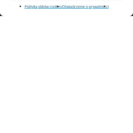
KRS:
0000973710
Polityka plików cookies
Oświadczenie o prywatności
REGON:
240 82 91 55
Kontakt
E-mail:
sprzedaz@kll-erp.pl
Telefon:
+48 665 207 493
Polityka prywatności
© 2025 KLL Informatyka Sp. z o.o. All rights reserved
facebook
linkedin
phone
email