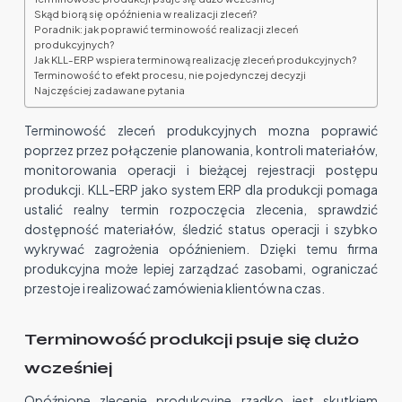
Skąd biorą się opóźnienia w realizacji zleceń?
Poradnik: jak poprawić terminowość realizacji zleceń
produkcyjnych?
Jak KLL-ERP wspiera terminową realizację zleceń produkcyjnych?
Terminowość to efekt procesu, nie pojedynczej decyzji
Najczęściej zadawane pytania
Terminowość zleceń produkcyjnych mozna poprawić
poprzez przez połączenie planowania, kontroli materiałów,
monitorowania operacji i bieżącej rejestracji postępu
produkcji. KLL-ERP jako system ERP dla produkcji pomaga
ustalić realny termin rozpoczęcia zlecenia, sprawdzić
dostępność materiałów, śledzić status operacji i szybko
wykrywać zagrożenia opóźnieniem. Dzięki temu firma
produkcyjna może lepiej zarządzać zasobami, ograniczać
przestoje i realizować zamówienia klientów na czas.
Terminowość produkcji psuje się dużo
wcześniej
Opóźnione zlecenie produkcyjne rzadko jest skutkiem