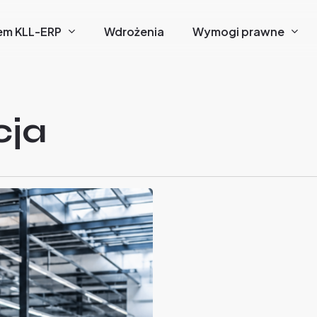
em KLL-ERP
Wdrożenia
Wymogi prawne
cja