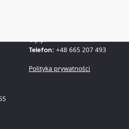
Kontakt
sprzedaz@kll-
. z
E-mail:
erp.pl
+48 665 207 493
Telefon:
Polityka prywatności
55