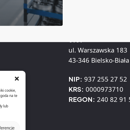
Adres
KLL Informatyka Sp
o.o.
ul. Warszawska 183
43-346 Bielsko-Biała
937 255 27 52
NIP:
0000973710
KRS:
iki cookie,
Zgoda na te
240 82 91 
REGON:
dy lub
ferencje