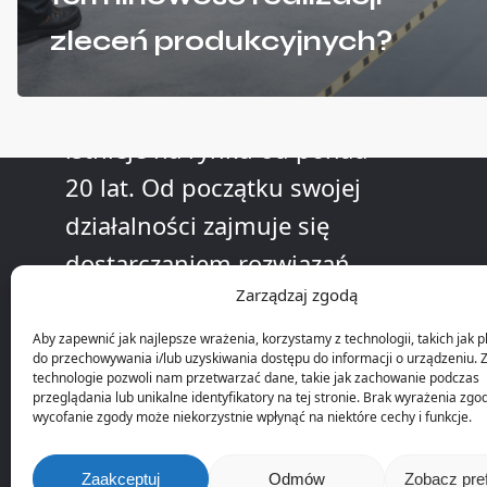
O nas
zleceń produkcyjnych?
Firma KLL Informatyka
istnieje na rynku od ponad
20 lat. Od początku swojej
działalności zajmuje się
dostarczaniem rozwiązań
Zarządzaj zgodą
informatycznych dla
przedsiębiorstw
Aby zapewnić jak najlepsze wrażenia, korzystamy z technologii, takich jak pl
do przechowywania i/lub uzyskiwania dostępu do informacji o urządzeniu. 
produkcyjnych.
technologie pozwoli nam przetwarzać dane, takie jak zachowanie podczas
przeglądania lub unikalne identyfikatory na tej stronie. Brak wyrażenia zgo
wycofanie zgody może niekorzystnie wpłynąć na niektóre cechy i funkcje.
Zaakceptuj
Odmów
Zobacz pre