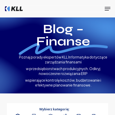
Skip
Men
to
main
Close
content
Menu
Blog –
Finanse
Poznaj porady ekspertów KLL Informatyka dotyczące
zarządzania finansami
w przedsiębiorstwach produkcyjnych. Odkryj
nowoczesne rozwiązania ERP
wspierające kontrolę kosztów, budżetowanie i
efektywne planowanie finansowe.
Wybierz kategorię: