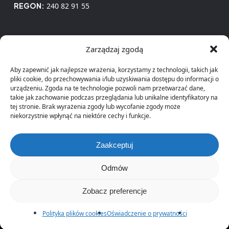
REGON:
240 82 91 55
Kontakt
Zarządzaj zgodą
Aby zapewnić jak najlepsze wrażenia, korzystamy z technologii, takich jak
E-mail:
sprzedaz@kll-erp.pl
pliki cookie, do przechowywania i/lub uzyskiwania dostępu do informacji o
Telefon:
+48 665 207 493
urządzeniu. Zgoda na te technologie pozwoli nam przetwarzać dane,
takie jak zachowanie podczas przeglądania lub unikalne identyfikatory na
tej stronie. Brak wyrażenia zgody lub wycofanie zgody może
Polityka prywatności
niekorzystnie wpłynąć na niektóre cechy i funkcje.
Zaakceptuj
Odmów
© 2025 KLL Informatyka Sp. z o.o. All rights reserved
Zobacz preferencje
facebook
linkedin
phone
email
Polityka plików cookies
Oświadczenie o prywatności