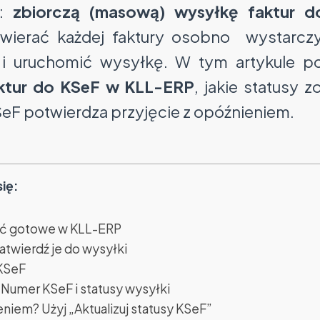
:
zbiorczą (masową) wysyłkę faktur 
twierać każdej faktury osobno wystarc
 i uruchomić wysyłkę. W tym artykule 
aktur do KSeF w KLL-ERP
, jakie statusy 
SeF potwierdza przyjęcie z opóźnieniem.
ię:
yć gotowe w KLL-ERP
 zatwierdź je do wysyłki
 KSeF
 Numer KSeF i statusy wysyłki
iem? Użyj „Aktualizuj statusy KSeF”