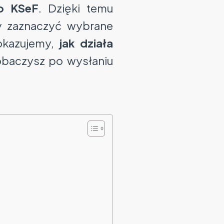
do KSeF
. Dzięki temu
zy zaznaczyć wybrane
pokazujemy,
jak działa
zobaczysz po wysłaniu