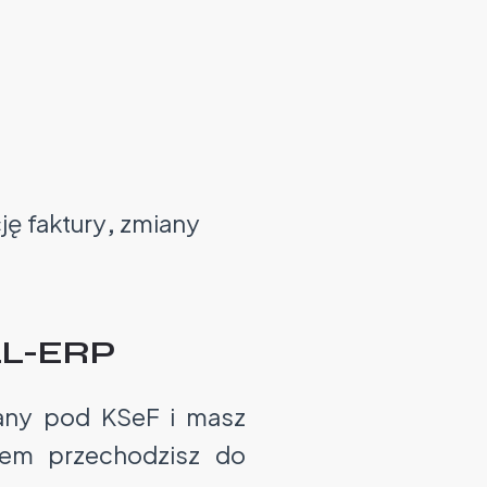
ję faktury
,
zmiany
LL-ERP
wany pod KSeF i masz
tem przechodzisz do