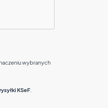
znaczeniu wybranych
wysyłki KSeF
.