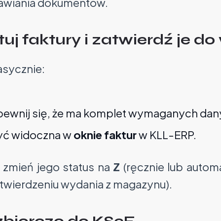
awiania dokumentów.
tuj faktury i zatwierdź je do
asycznie:
upewnij się, że ma komplet wymaganych dan
yć widoczna w
oknie faktur
w KLL-ERP.
 zmień jego status na
Z
(ręcznie lub automa
zatwierdzeniu wydania z magazynu).
 zbiorczo do KSeF