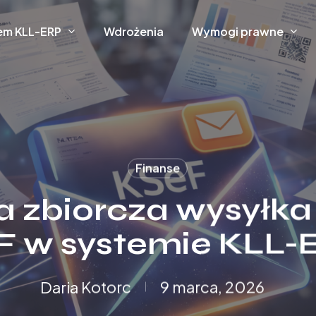
em KLL-ERP
Wdrożenia
Wymogi prawne
Finanse
a zbiorcza wysyłka
F w systemie KLL-
Daria Kotorc
9 marca, 2026