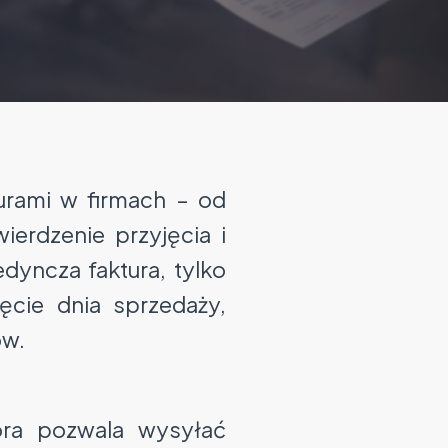
urami w firmach – od
erdzenie przyjęcia i
dyncza faktura, tylko
ęcie dnia sprzedaży,
ów.
óra pozwala wysyłać