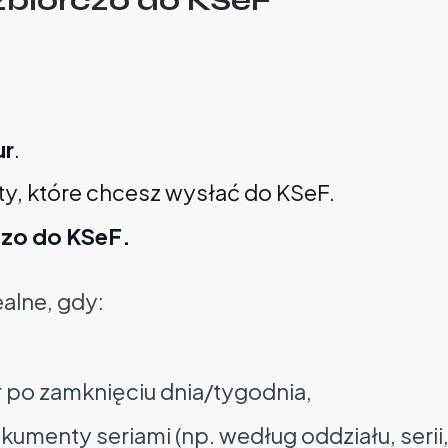
ur
.
, które chcesz wysłać do KSeF.
czo do KSeF.
ealne, gdy:
 po zamknięciu dnia/tygodnia,
umenty seriami (np. według oddziału, serii,