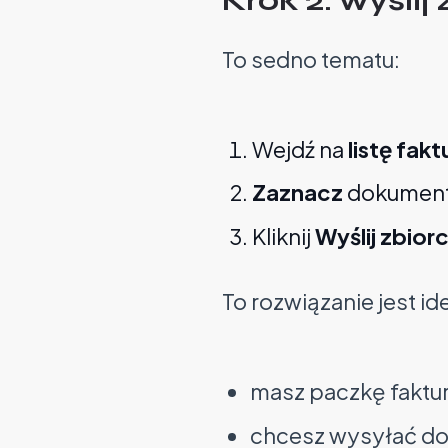
To sedno tematu:
Wejdź na
listę fakt
Zaznacz
dokumenty
Kliknij
Wyślij zbior
To rozwiązanie jest id
masz paczkę faktur
chcesz wysyłać dok