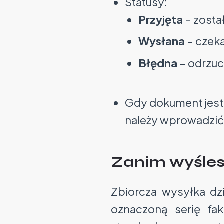
Statusy:
Przyjęta
– zosta
Wysłana
– czeka
Błędna
– odrzuc
Gdy dokument jest
należy wprowadzi
Zanim wyśles
Zbiorcza wysyłka dz
oznaczoną serię fa