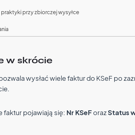
 praktyki przy zbiorczej wysyłce
ania
e w skrócie
pozwala wysłać wiele faktur do KSeF po za
ie.
e faktur pojawiają się:
Nr KSeF
oraz
Status 