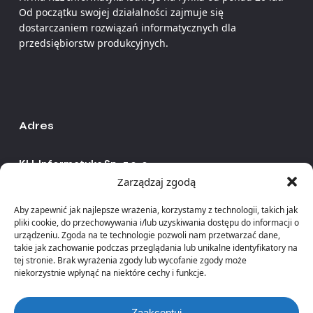
Od początku swojej działalności zajmuje się
dostarczaniem rozwiązań informatycznych dla
przedsiębiorstw produkcyjnych.
Adres
KLL Informatyka Sp. z o.o.
ul. Warszawska 183
Zarządzaj zgodą
43-346 Bielsko-Biała
Aby zapewnić jak najlepsze wrażenia, korzystamy z technologii, takich jak
pliki cookie, do przechowywania i/lub uzyskiwania dostępu do informacji o
NIP:
937 255 27 52
urządzeniu. Zgoda na te technologie pozwoli nam przetwarzać dane,
KRS:
0000973710
takie jak zachowanie podczas przeglądania lub unikalne identyfikatory na
tej stronie. Brak wyrażenia zgody lub wycofanie zgody może
REGON:
240 82 91 55
niekorzystnie wpłynąć na niektóre cechy i funkcje.
Zaakceptuj