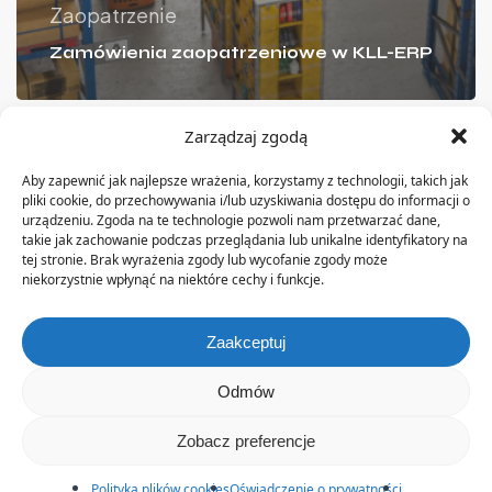
Zaopatrzenie
Zamówienia zaopatrzeniowe w KLL-ERP
Zarządzaj zgodą
Aby zapewnić jak najlepsze wrażenia, korzystamy z technologii, takich jak
pliki cookie, do przechowywania i/lub uzyskiwania dostępu do informacji o
urządzeniu. Zgoda na te technologie pozwoli nam przetwarzać dane,
O nas
takie jak zachowanie podczas przeglądania lub unikalne identyfikatory na
tej stronie. Brak wyrażenia zgody lub wycofanie zgody może
niekorzystnie wpłynąć na niektóre cechy i funkcje.
Firma KLL Informatyka istnieje na rynku od ponad 20 lat.
Od początku swojej działalności zajmuje się
dostarczaniem rozwiązań informatycznych dla
Zaakceptuj
przedsiębiorstw produkcyjnych.
Odmów
Zobacz preferencje
Polityka plików cookies
Oświadczenie o prywatności