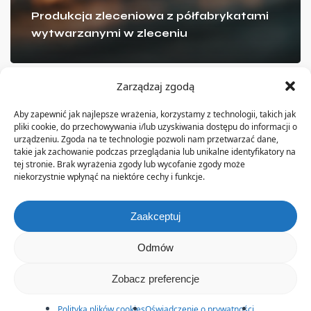
Produkcja zleceniowa z półfabrykatami
wytwarzanymi w zleceniu
Zarządzaj zgodą
Aby zapewnić jak najlepsze wrażenia, korzystamy z technologii, takich jak
pliki cookie, do przechowywania i/lub uzyskiwania dostępu do informacji o
urządzeniu. Zgoda na te technologie pozwoli nam przetwarzać dane,
O nas
takie jak zachowanie podczas przeglądania lub unikalne identyfikatory na
tej stronie. Brak wyrażenia zgody lub wycofanie zgody może
niekorzystnie wpłynąć na niektóre cechy i funkcje.
Firma KLL Informatyka istnieje na rynku od ponad 20 lat.
Od początku swojej działalności zajmuje się
dostarczaniem rozwiązań informatycznych dla
Zaakceptuj
przedsiębiorstw produkcyjnych.
Odmów
Zobacz preferencje
Polityka plików cookies
Oświadczenie o prywatności