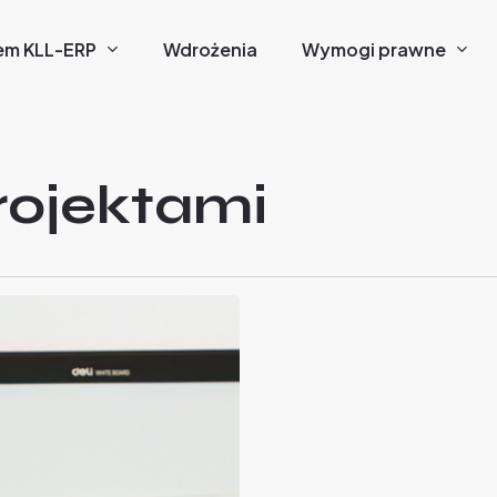
em KLL-ERP
Wdrożenia
Wymogi prawne
rojektami