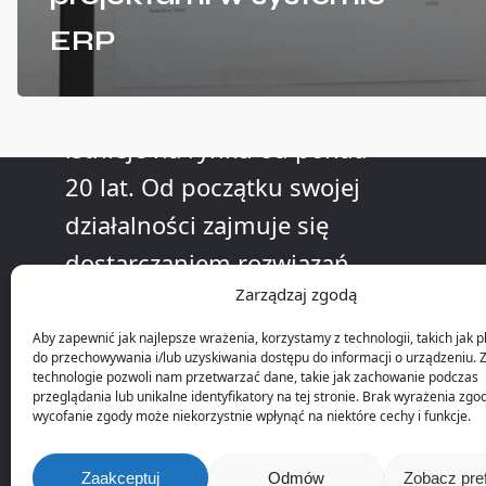
O nas
ERP
Firma KLL Informatyka
istnieje na rynku od ponad
20 lat. Od początku swojej
działalności zajmuje się
dostarczaniem rozwiązań
Zarządzaj zgodą
informatycznych dla
przedsiębiorstw
Aby zapewnić jak najlepsze wrażenia, korzystamy z technologii, takich jak pl
do przechowywania i/lub uzyskiwania dostępu do informacji o urządzeniu. 
produkcyjnych.
technologie pozwoli nam przetwarzać dane, takie jak zachowanie podczas
przeglądania lub unikalne identyfikatory na tej stronie. Brak wyrażenia zgo
wycofanie zgody może niekorzystnie wpłynąć na niektóre cechy i funkcje.
Zaakceptuj
Odmów
Zobacz pre