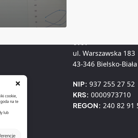
Adres
KLL Informatyka Sp
o.o.
ul. Warszawska 183
43-346 Bielsko-Biała
937 255 27 52
NIP:
0000973710
KRS:
iki cookie,
Zgoda na te
240 82 91 
REGON:
dy lub
ferencje