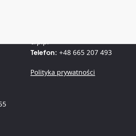
Kontakt
sprzedaz@kll-
. z
E-mail:
erp.pl
+48 665 207 493
Telefon:
Polityka prywatności
55