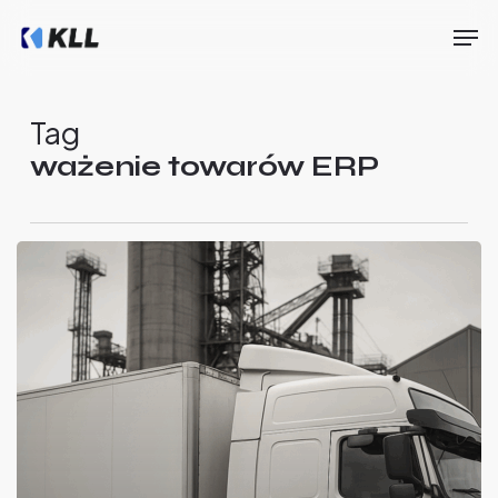
Skip
Men
to
main
Close
content
Menu
Tag
ważenie towarów ERP