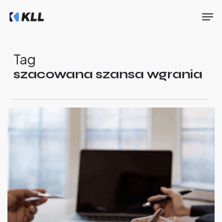
Skip
Men
to
main
Close
content
Menu
Tag
szacowana szansa wgrania