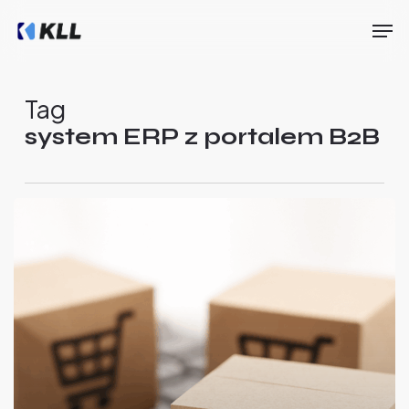
Skip
Men
to
main
Close
content
Menu
Tag
system ERP z portalem B2B