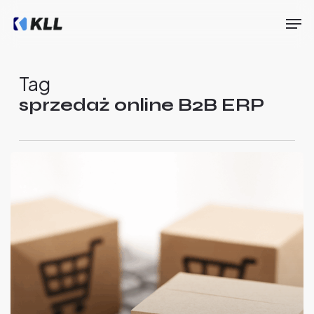
Skip
Men
to
main
Close
content
Menu
Tag
sprzedaż online B2B ERP