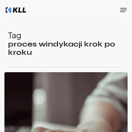
Skip
Men
to
main
Close
content
Menu
Tag
proces windykacji krok po
kroku