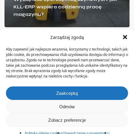
KLL-ERP wspiera codzienną pracę
magazynu?
Zarządzaj zgodą
Aby zapewnić jak najlepsze wrażenia, korzystamy z technologii, takich jak
pliki cookie, do przechowywania i/lub uzyskiwania dostępu do informacji o
urządzeniu. Zgoda na te technologie pozwoli nam przetwarzać dane,
O nas
takie jak zachowanie podczas przeglądania lub unikalne identyfikatory na
tej stronie. Brak wyrażenia zgody lub wycofanie zgody może
niekorzystnie wpłynąć na niektóre cechy i funkcje.
Firma KLL Informatyka istnieje na rynku od ponad 20 lat.
Od początku swojej działalności zajmuje się
dostarczaniem rozwiązań informatycznych dla
Zaakceptuj
przedsiębiorstw produkcyjnych.
Odmów
Zobacz preferencje
Polityka plików cookies
Oświadczenie o prywatności