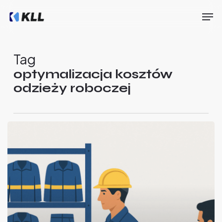
Skip
Men
to
main
Close
content
Menu
Tag
optymalizacja kosztów
odzieży roboczej