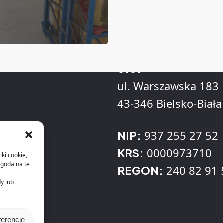
Adres
KLL Informatyka Sp
o.o.
ul. Warszawska 183
43-346 Bielsko-Biała
937 255 27 52
NIP:
0000973710
KRS:
iki cookie,
Zgoda na te
240 82 91 
REGON:
dy lub
ferencje