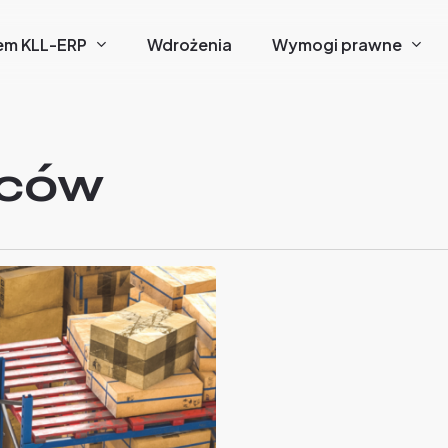
em KLL-ERP
Wdrożenia
Wymogi prawne
wców