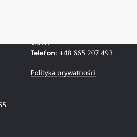
Kontakt
sprzedaz@kll-
. z
E-mail:
erp.pl
+48 665 207 493
Telefon:
Polityka prywatności
55