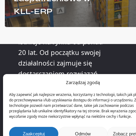
O nas
KLL-ERP
Firma KLL Informatyka
istnieje na rynku od ponad
20 lat. Od początku swojej
działalności zajmuje się
dostarczaniem rozwiązań
Zarządzaj zgodą
informatycznych dla
przedsiębiorstw
Aby zapewnić jak najlepsze wrażenia, korzystamy z technologii, takich jak pl
do przechowywania i/lub uzyskiwania dostępu do informacji o urządzeniu. 
produkcyjnych.
technologie pozwoli nam przetwarzać dane, takie jak zachowanie podczas
przeglądania lub unikalne identyfikatory na tej stronie. Brak wyrażenia zgo
wycofanie zgody może niekorzystnie wpłynąć na niektóre cechy i funkcje.
Zaakceptuj
Odmów
Zobacz pre