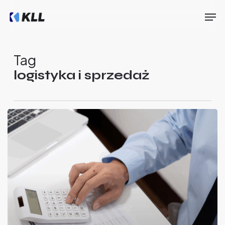
Skip
Men
to
main
Close
content
Menu
Tag
logistyka i sprzedaż