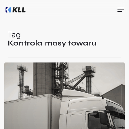
Skip
Men
to
main
Close
content
Menu
Tag
Kontrola masy towaru