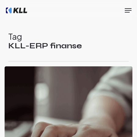
Skip
Men
to
main
Close
content
Menu
Tag
KLL-ERP finanse