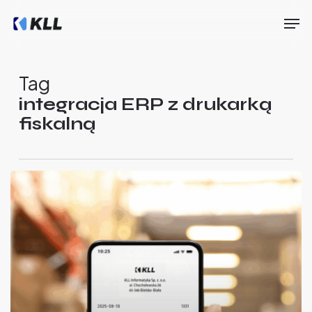
Skip
Men
to
main
Close
content
Menu
Tag
integracja ERP z drukarką
fiskalną