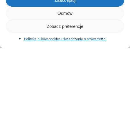
Zaakceptuj
Odmów
Zobacz preferencje
Polityka plików cookies
Oświadczenie o prywatności
Finanse
Jak rozliczać delegacje służbowe w
systemie KLL-ERP?