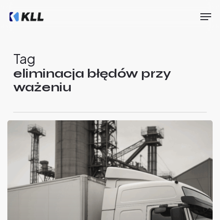
Skip
Men
to
main
Close
content
Menu
Tag
eliminacja błędów przy
ważeniu