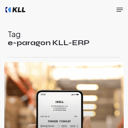
Skip
Men
to
main
Close
content
Menu
Tag
e-paragon KLL-ERP