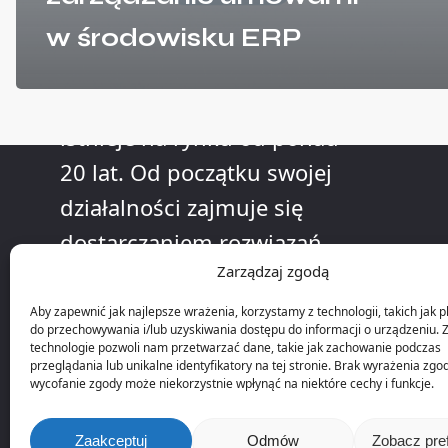
O nas
w środowisku ERP
Firma KLL Informatyka
istnieje na rynku od ponad
20 lat. Od początku swojej
działalności zajmuje się
dostarczaniem rozwiązań
Zarządzaj zgodą
informatycznych dla
przedsiębiorstw
Aby zapewnić jak najlepsze wrażenia, korzystamy z technologii, takich jak pl
do przechowywania i/lub uzyskiwania dostępu do informacji o urządzeniu. 
produkcyjnych.
technologie pozwoli nam przetwarzać dane, takie jak zachowanie podczas
przeglądania lub unikalne identyfikatory na tej stronie. Brak wyrażenia zgo
wycofanie zgody może niekorzystnie wpłynąć na niektóre cechy i funkcje.
Zaakceptuj
Odmów
Zobacz pre