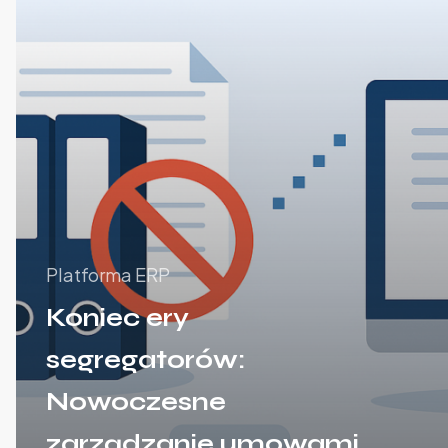
Platforma ERP
Koniec ery
segregatorów:
Nowoczesne
zarządzanie umowami