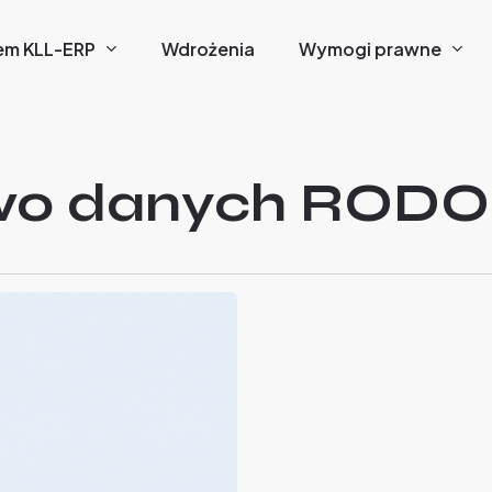
em KLL-ERP
Wdrożenia
Wymogi prawne
wo danych RODO