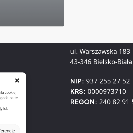
Adres
KLL Informatyka Sp
o.o.
ul. Warszawska 183
43-346 Bielsko-Biała
937 255 27 52
NIP:
0000973710
KRS:
iki cookie,
Zgoda na te
240 82 91 
REGON:
dy lub
ferencje