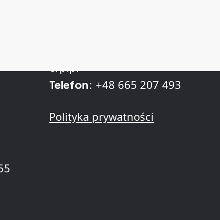
Kontakt
sprzedaz@kll-
. z
E-mail:
erp.pl
+48 665 207 493
Telefon:
Polityka prywatności
55