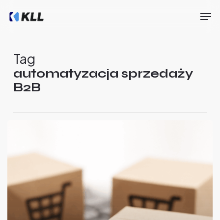
Skip
Men
to
main
Close
content
Menu
Tag
automatyzacja sprzedaży
B2B