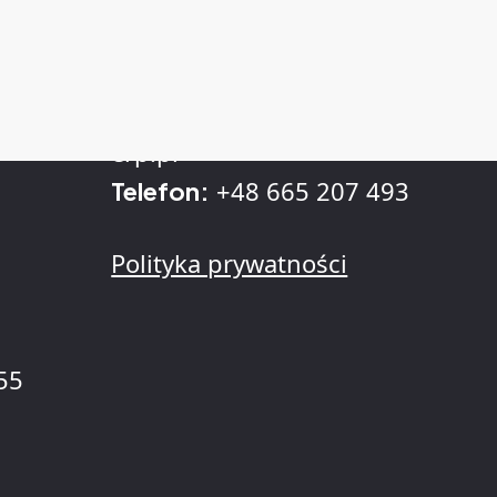
Kontakt
sprzedaz@kll-
. z
E-mail:
erp.pl
+48 665 207 493
Telefon:
Polityka prywatności
55