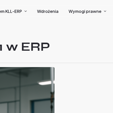
em KLL-ERP
Wdrożenia
Wymogi prawne
1 w ERP