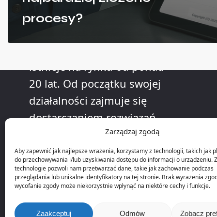
O nas
procesy?
Firma KLL Informatyka
istnieje na rynku od ponad
20 lat. Od początku swojej
działalności zajmuje się
dostarczaniem rozwiązań
Zarządzaj zgodą
informatycznych dla
przedsiębiorstw
Aby zapewnić jak najlepsze wrażenia, korzystamy z technologii, takich jak pl
do przechowywania i/lub uzyskiwania dostępu do informacji o urządzeniu. 
produkcyjnych.
technologie pozwoli nam przetwarzać dane, takie jak zachowanie podczas
przeglądania lub unikalne identyfikatory na tej stronie. Brak wyrażenia zgo
wycofanie zgody może niekorzystnie wpłynąć na niektóre cechy i funkcje.
Zaakceptuj
Odmów
Zobacz pre