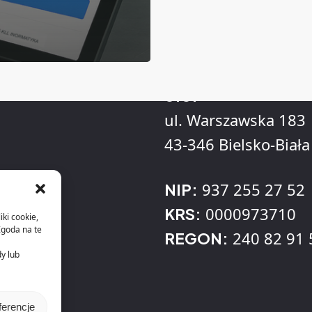
Adres
KLL Informatyka Sp
o.o.
ul. Warszawska 183
43-346 Bielsko-Biała
937 255 27 52
NIP:
0000973710
KRS:
iki cookie,
Zgoda na te
240 82 91 
REGON:
dy lub
ferencje